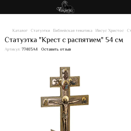
Каталог
Статуэтки
Библейская тематика
Иисус Христос
Ст
Статуэтка "Крест с распятием" 54 см
Артикул:
77403A4
Оставить отзыв