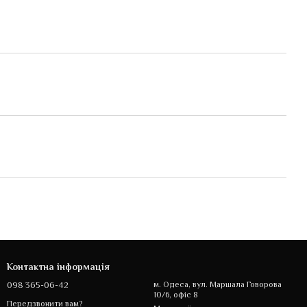
Контактна інформація
098 365-06-42
м. Одеса, вул. Маршала Говорова
10/6, офіс 8
Передзвонити вам?