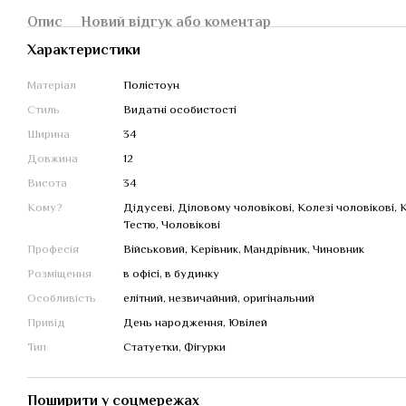
Опис
Новий відгук або коментар
Характеристики
Матеріал
Полістоун
Стиль
Видатні особистості
Ширина
34
Довжина
12
Висота
34
Кому?
Дідусеві, Діловому чоловікові, Колезі чоловікові, 
Тестю, Чоловікові
Професія
Військовий, Керівник, Мандрівник, Чиновник
Розміщення
в офісі, в будинку
Особливість
елітний, незвичайний, оригінальний
Привід
День народження, Ювілей
Тип
Статуетки, Фігурки
Поширити у соцмережах