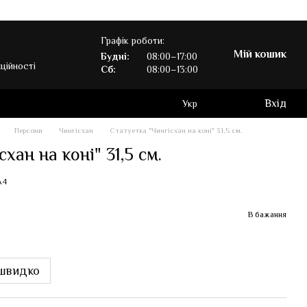
Графік роботи:
Мій кошик
Будні:
08:00–17:00
ційності
Сб:
08:00–13:00
Вхід
Укр
Персони
Чингісхан
Статуетка "Чингісхан на коні" 31,5 см.
хан на коні" 31,5 см.
A4
В бажання
швидко