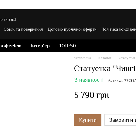
нити вам?
Обмін та повернення
Договір публічної оферти
Політика конфіден
 Veronese
професією
Інтер'єр
ТОП-50
Veronese.ua
Каталог
Статуетки
Статуетка "Чингіс
В наявності
Артикул: 77688
5 790 грн
Купити
Замовити 