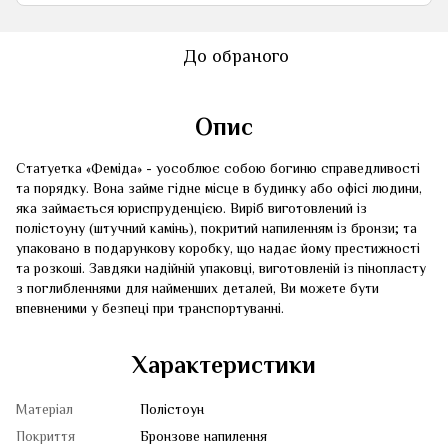
До обраного
Опис
Статуетка «Феміда» - уособлює собою богиню справедливості
та порядку. Вона займе гідне місце в будинку або офісі людини,
яка займається юриспруденцією. Виріб виготовлений із
полістоуну (штучний камінь), покритий напиленням із бронзи; та
упаковано в подарункову коробку, що надає йому престижності
та розкоші. Завдяки надійній упаковці, виготовленій із пінопласту
з поглибленнями для найменших деталей, Ви можете бути
впевненими у безпеці при транспортуванні.
Характеристики
Матеріал
Полістоун
Покриття
Бронзове напилення