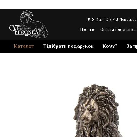
Перейти до основного контенту
098 365-06-42
Передзво
Про нас
Оплата і доставка
Контакти
Блог магазину
Каталог
Підібрати подарунок
Кому?
За 