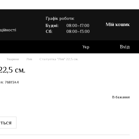
Графік роботи:
Мій кошик
Будні:
08:00–17:00
ційності
Сб:
08:00–13:00
Вхід
Укр
Тварини
Лев
Статуетка "Лев" 22,5 см.
2,5 см.
л: 76813A4
В бажання
иться