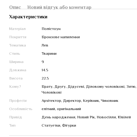
Опис
Новий відгук або коментар
Характеристики
Матеріал
Полістоун
Покриття
Бронзове напилення
Тематика
Лев
Стиль
Тварини
Ширина
9
Довжина
14.5
Висота
22.5
Кому?
Брату, Другу, Дідусеві, Діловому чоловікові, Зятю,
Чоловікові
Професія
Архітектор, Директор, Керівник, Чиновник
Особливість
елітний, оригінальний
Привід
День народження, Новий Рік, Новосілля, Ювілей
Тип
Статуетки, Фігурки