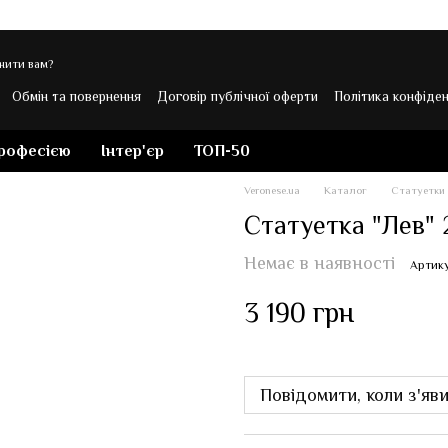
нити вам?
Обмін та повернення
Договір публічної оферти
Політика конфіден
 Veronese
професією
Інтер'єр
ТОП-50
Veronese.ua
Каталог
Статуетки
Статуетка "Лев" 2
Немає в наявності
Артику
3 190 грн
Повідомити, коли з'яв