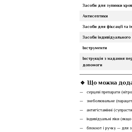
Засоби для зупинки кров
Антисептики
Засоби для фіксації та і
Засоби індивідуального 
Інструменти
Інструкція з надання пе
допомоги
🔹 Що можна дода
серцеві препарати (нітро
знеболювальне (парацет
антигістамінні (супраст
індивідуальні ліки (якщ
блокнот і ручку — для 