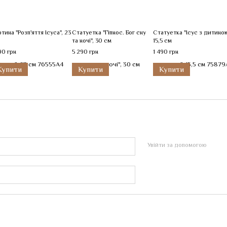
тина "Розп'яття Ісуса", 23
Статуетка "Гіпнос. Бог сну
Статуетка "Ісус з дитиною
та ночі", 30 см
15,5 см
90 грн
5 290 грн
1 490 грн
Купити
Купити
Купити
Увійти за допомогою