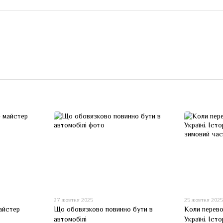
27 жовтня 2025
25 жовтня 202
айстер
Що обовязково повинно бути в
Коли перево
автомобілі
Україні. Істо