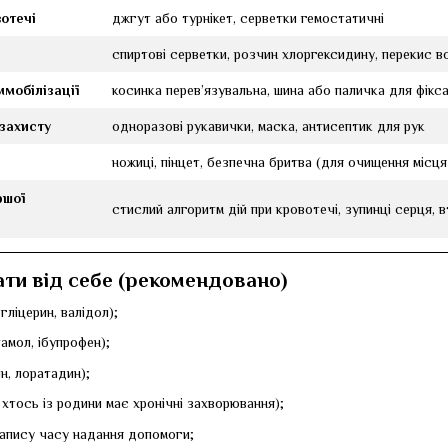
отечі
джгут або турнікет, серветки гемостатичні
спиртові серветки, розчин хлоргексидину, перекис в
ммобілізації
косинка перев’язувальна, шина або паличка для фікса
захисту
одноразові рукавички, маска, антисептик для рук
ножиці, пінцет, безпечна бритва (для очищення місц
ршої
стислий алгоритм дій при кровотечі, зупинці серця, 
ти від себе (рекомендовано)
гліцерин, валідол);
амол, ібупрофен);
ин, лоратадин);
о хтось із родини має хронічні захворювання);
запису часу надання допомоги;