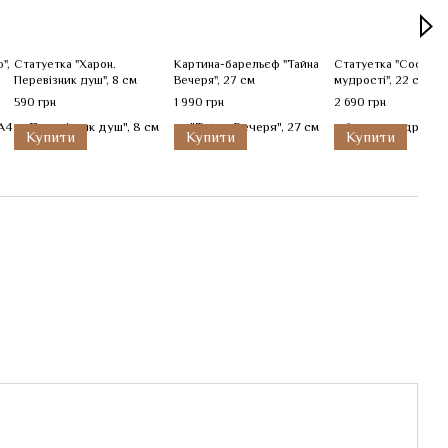
",
Статуетка "Харон.
Картина-барельєф "Тайна
Статуетка "Софія —
Перевізник душ", 8 см
Вечеря", 27 см
мудрості", 22 см
590 грн
1 990 грн
2 690 грн
Купити
Купити
Купити