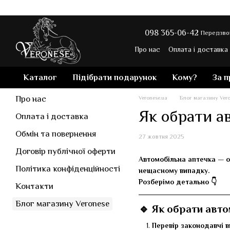
Перейти до основного контенту
098 365-06-42
Передзво
Про нас
Оплата і доставка
Контакти
Блог магазину
Каталог
Підібрати подарунок
Кому?
За 
Про нас
Veronese.ua
Блог магазину Ver
Як обрати а
Оплата і доставка
Обмін та повернення
27 жовтня 2025
Договір публічної оферти
Автомобільна аптечка — о
Політика конфіденційності
нещасному випадку.
Розберімо детально 👇
Контакти
Блог магазину Veronese
🔹 Як обрати авт
Перевір законодавчі в