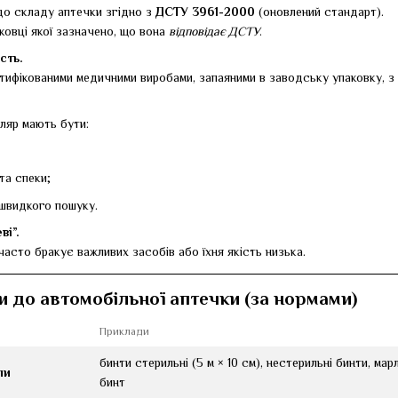
 до складу аптечки згідно з
ДСТУ 3961-2000
(оновлений стандарт).
ковці якої зазначено, що вона
відповідає ДСТУ
.
сть.
тифікованими медичними виробами, запаяними в заводську упаковку, з 
ляр мають бути:
та спеки;
 швидкого пошуку.
ві”.
асто бракує важливих засобів або їхня якість низька.
и до автомобільної аптечки (за нормами)
Приклади
бинти стерильні (5 м × 10 см), нестерильні бинти, ма
ли
бинт