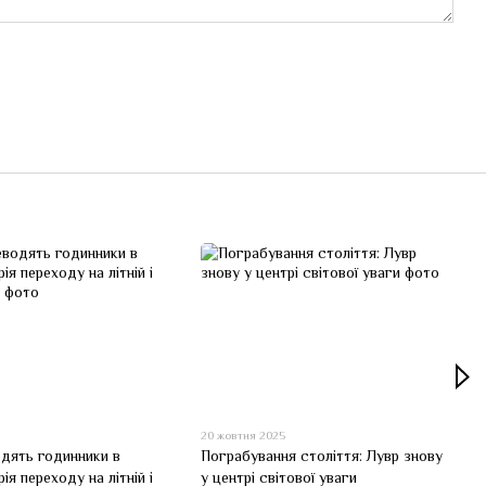
5
20 жовтня 2025
дять годинники в
Пограбування століття: Лувр знову
рія переходу на літній і
у центрі світової уваги