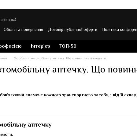
нити вам?
Обмін та повернення
Договір публічної оферти
Політика конфіден
 Veronese
професією
Інтер'єр
ТОП-50
onese
Як обрати автомобільну аптечку. Що повинно в неї входити.
втомобільну аптечку. Що повинн
бов’язковий елемент кожного транспортного засобу, і від її скл
омобільну аптечку
имоги.