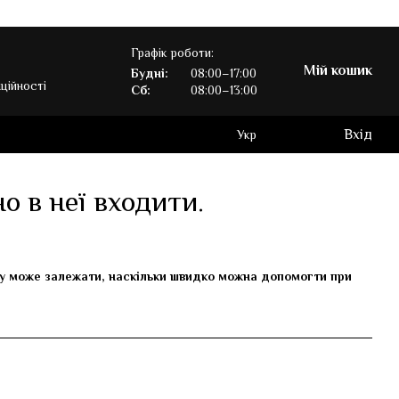
Графік роботи:
Мій кошик
Будні:
08:00–17:00
ційності
Сб:
08:00–13:00
Вхід
Укр
о в неї входити.
аду може залежати, наскільки швидко можна допомогти при