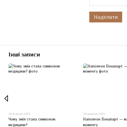
Надіслати
Інші записи
30 жовтня 2025
28 жовтня 2025
Чому змія стала символом
Наполеон Бонапарт — м
медицини?
моменту