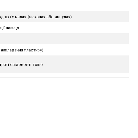
одню (у малих флаконах або ампулах)
ції пальця
я накладання пластиру)
втраті свідомості тощо