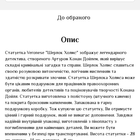
До обраного
Опис
Статуетка Veronese "Шерлок Холмс" зображує легендарного
детектива, створеного Артуром Конан Дойлем, який вирішує
складні кримінальні загадки та справи. Шерлок Холмс славиться
своєю розумовою витонченістю, логічним мисленням та
здатністю розкривати злочини. Статуетка Шерлока Холмса може
бути цікавим подарунком для працівників правоохоронних
органів, любителів детективів та поціновувачів творчості Конана
Дойля. Статуетка виготовлена ​​з полістоуну (штучного каменю)
та покрита бронзовим напиленням. Запакована в гарну
подарункову коробку. Тож купуючи цю статуетку, Ви отримуєте
цінний і гарний подарунок, який не вимагає доповнення. Завдяки
надійній внутрішній упаковці, виготовленій з пінопласту з
поглибленнями для найменших деталей, Ви можете бути
впевненими у безпеці при транспортуванні. Висота статуетки - 28