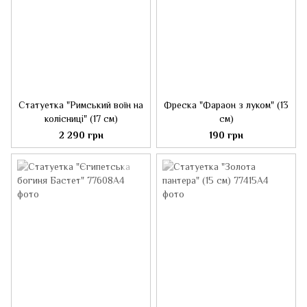
Статуетка "Римський воїн на
Фреска "Фараон з луком" (13
колісниці" (17 см)
см)
2 290 грн
190 грн