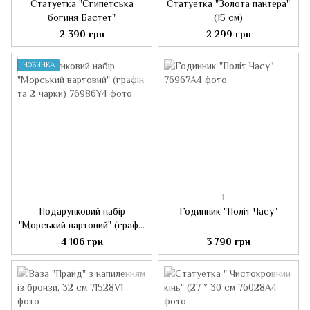
Статуетка "Єгипетська
Статуетка "Золота пантера"
богиня Бастет"
(15 см)
2 390 грн
2 299 грн
НОВИНКА
1
Подарунковий набір
Годинник "Політ Часу"
"Морський вартовий" (графін
та 2 чарки)
4 106 грн
3 790 грн