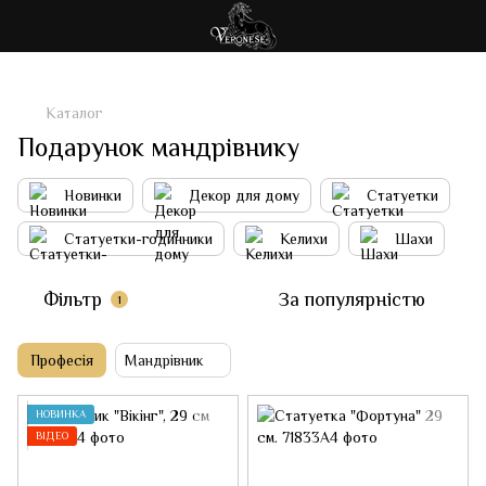
Каталог
Подарунок мандрівнику
Новинки
Декор для дому
Статуетки
Статуетки-годинники
Келихи
Шахи
Фільтр
За популярністю
1
Професія
Мандрівник
НОВИНКА
ВІДЕО