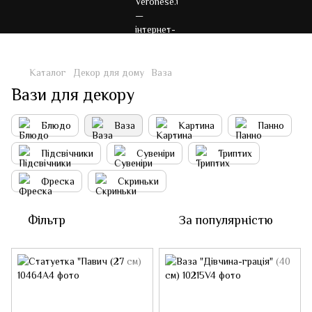
Каталог
Декор для дому
Ваза
Вази для декору
Блюдо
Ваза
Картина
Панно
Підсвічники
Сувеніри
Триптих
Фреска
Скриньки
Фільтр
За популярністю