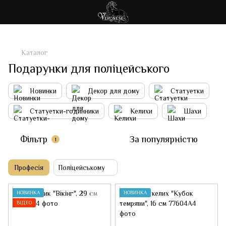
Каталог
Подарунки для поліцейського
Новинки
Декор для дому
Статуетки
Статуетки-годинники
Келихи
Шахи
Фільтр
За популярністю
1
Професія
Поліцейському
НОВИНКА
НОВИНКА
ВІДЕО