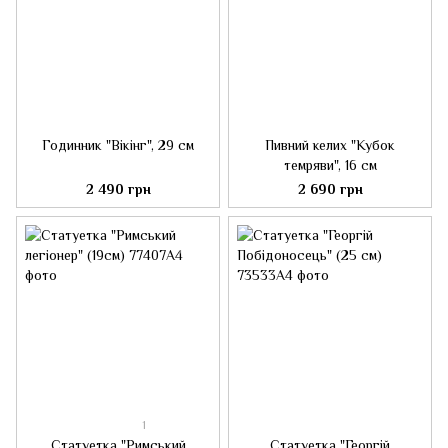
Годинник "Вікінг", 29 см
Пивний келих "Кубок
темряви", 16 см
2 490 грн
2 690 грн
1
Статуетка "Римський
Статуетка "Георгій