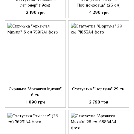
легіонер" (19см)
Побідоносець" (25 см)
2 190 грн
4 290 грн
Скринька "Архангел Михаїл",
Статуетка "Фортуна" 29 см.
6 см
1 090 грн
2 790 грн