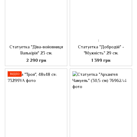
1
Статуетка "Діва-войовниця
Статуетка "Добродій" -
Валькірія" 23 см.
"Мужність" 29 см.
2 290 грн
1 399 грн
ВІДЕО