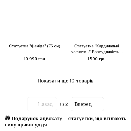
Статуетка "Феміда" (75 см)
Статуетка "Кардинальні
чесноти -" Розсудливість "
(28 см)
10 990 грн
1 590 грн
Показати ще 10 товарів
Назад
Вперед
1
з 2
🎁 Подарунок адвокату – статуетки, що втілюють
силу правосуддя