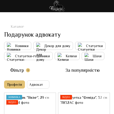
Каталог
Подарунок адвокату
Новинки
Декор для дому
Статуетки
Статуетки-годинники
Келихи
Шахи
Фільтр
За популярністю
1
Професія
Адвокат
НОВИНКА
ВІДЕО
ВІДЕО