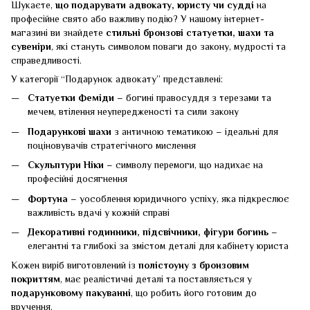
Шукаєте,
що подарувати адвокату, юристу чи судді
на
професійне свято або важливу подію? У нашому інтернет-
магазині ви знайдете
стильні бронзові статуетки, шахи та
сувеніри
, які стануть символом поваги до закону, мудрості та
справедливості.
У категорії “Подарунок адвокату” представлені:
Статуетки Феміди
– богині правосуддя з терезами та
мечем, втілення неупередженості та сили закону
Подарункові шахи
з античною тематикою – ідеальні для
поціновувачів стратегічного мислення
Скульптури Ніки
– символу перемоги, що надихає на
професійні досягнення
Фортуна
– уособлення юридичного успіху, яка підкреслює
важливість вдачі у кожній справі
Декоративні годинники, підсвічники, фігури богинь
–
елегантні та глибокі за змістом деталі для кабінету юриста
Кожен виріб виготовлений із
полістоуну з бронзовим
покриттям
, має реалістичні деталі та поставляється у
подарунковому пакуванні
, що робить його готовим до
вручення.