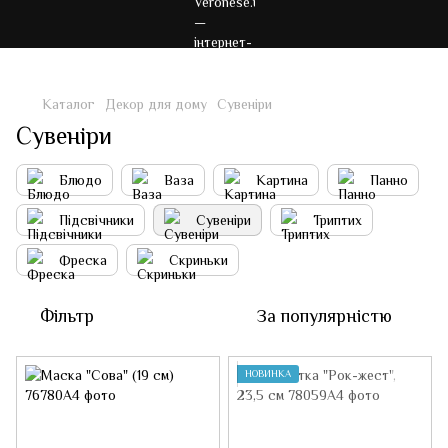
Каталог
Декор для дому
Сувеніри
Сувеніри
Блюдо
Ваза
Картина
Панно
Підсвічники
Сувеніри
Триптих
Фреска
Скриньки
Фільтр
За популярністю
НОВИНКА