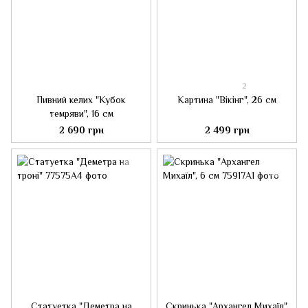
2
Пивний келих "Кубок
Картина "Вікінг", 26 см
темряви", 16 см
2 690 грн
2 499 грн
Статуетка "Деметра на
Скринька "Архангел Михаїл",