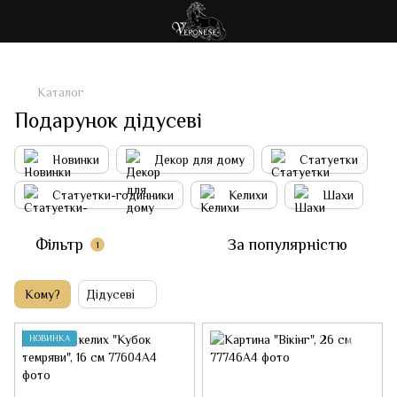
Каталог
Подарунок дідусеві
Новинки
Декор для дому
Статуетки
Статуетки-годинники
Келихи
Шахи
Фільтр
За популярністю
1
Кому?
Дідусеві
НОВИНКА