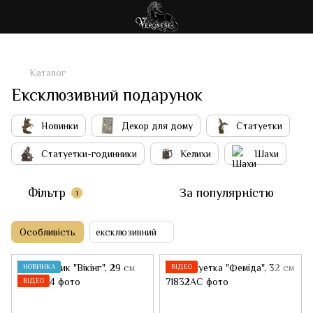
Каталог
Ексклюзивний подарунок
Новинки
Декор для дому
Статуетки
Статуетки-годинники
Келихи
Шахи
Фільтр
За популярністю
1
Особливість
ексклюзивний
НОВИНКА
ВІДЕО
ВІДЕО