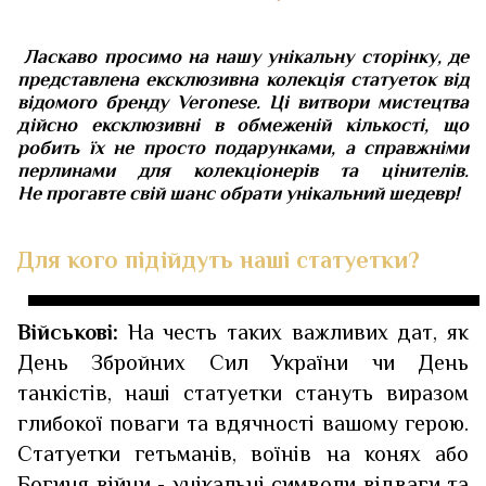
Ласкаво просимо на нашу унікальну сторінку, де
представлена ексклюзивна колекція статуеток від
відомого бренду Veronese. Ці витвори мистецтва
дійсно ексклюзивні в обмеженій кількості, що
робить їх не просто подарунками, а справжніми
перлинами для колекціонерів та цінителів.
Не прогавте свій шанс обрати унікальний шедевр!
Для кого підійдуть наші статуетки?
Військові:
На честь таких важливих дат, як
День Збройних Сил України чи День
танкістів, наші статуетки стануть виразом
глибокої поваги та вдячності вашому герою.
Статуетки гетьманів, воїнів на конях або
Богиня війни - унікальні символи відваги та