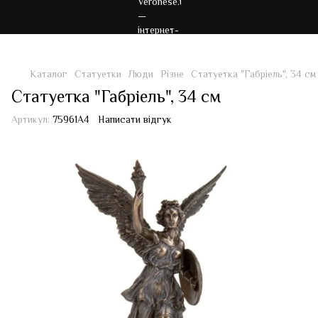
Каталог
Статуетки
Люди
Різне
Статуетка "Габріель", 34 см
Статуетка "Габріель", 34 см
Артикул:
75961A4
Написати відгук