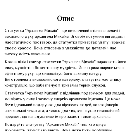
Опис
Статуетка "Архангел Михаїл" - це витончений втілення величі і
захисного духу архангела Михаїла. Зі своїм потужним виглядом і
маєстатичною поставою, ця статуетка привертає увагу і вражає
своєю красою. Вона створена з уважністю до деталей і має
високу якість виконання.
Кожна лінія і контур статуетки "Архангел Михаїл" виражають його
силу, мужність і божественну мудрість. Його крила ширяються в
ефектному руху, що символізує його захисну натуру.
Виготовлена з високоякісного матеріалу, статуетка має стійку
конструкцію, що забезпечує її тривалий термін служби.
Статуетка "Архангел Михаїл" є відмінним подарунком для людей,
які вірять у силу і захисну енергію архангела Михаїла. Це може
бути ідеальний подарунок для віруючих людей, колекціонерів
ангельської тематики, а також для тих, хто шукає символічний
предмет, що нагадуватиме їм про захист і сили архангела.
Подаруйте статуетку "Архангел Михаїл" тим, хто цінує
духовність, захист і мудрість. Вона може бути особливим