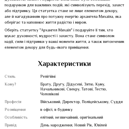
подарунком для важливих подій, які символізують перехід, захист
або підтримку. Ця статуетка стане не лише елементом декору,
але й нагадуванням про потужну енергію архангела Михаїла, яка
оберігає та наповнює життя радістю і миром.
Оберіть статуетку "Архангел Михаїл" і подаруйте її тим, хто
шукає духовності, мудрості і захисту. Вона стане символом
надії, сили і підтримки у важкі моменти життя, а також витонченим
елементом декору для будь-якого приміщення.
Характеристики
Стиль
Релігійні
Кому?
Брату, Другу, Дідусеві, Зятю, Куму,
Начальникові, Свекру, Татові, Тестю,
Чоловікові
Професія
Військовий, Директор, Поліцейському, Суддя
Розміщення
в офісі, в будинку
Особливість
елітний, незвичайний, оригінальний
Привід
День народження, Новий Рік, Ювілей