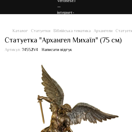
Каталог
Статуетки
Біблійська тематика
Архангели
Статуетк
Статуетка "Архангел Михаїл" (75 см)
Артикул:
74552V4
Написати відгук