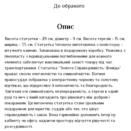
До обраного
Опис
Висота статуетки - 29 см, діаметр - 9 см. Висота терезів - 15 см,
ширина - 7,5 см. Статуетка Veronese виготовлена ​​з полістоуну -
штучного каменю. Запакована в подарункову коробку. Упаковка з
пінопласту з індивідуальними поглибленнями для кожного
елемента забезпечує максимальний захист товару під час
транспортування. Статуетка “Золота Справедливість: Феміда”
вражає своєю елегантністю та символічністю. Богиня
правосуддя зображена у контрастному чорному та золотому
відтінках, що підкреслює її непохитність та благородність.
Зав’язані очі символізують неупередженість, а терези в одній
руці та меч у іншій нагадують про рівновагу між добром і
покаранням. Ця витончена статуетка стане ідеальним
подарунком для юристів, суддів або тих, хто цінує
справедливість і закон. Вона гармонійно доповнить інтер’єр
кабінету чи офісу, надаючи простору відчуття рішучості та
розсудливості.