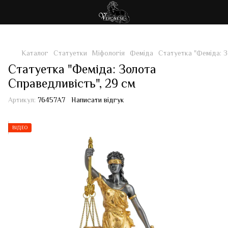
Каталог
Статуетки
Міфологія
Феміда
Статуетка "Феміда: З
Статуетка "Феміда: Золота
Справедливість", 29 см
Артикул:
76457A7
Написати відгук
ВІДЕО