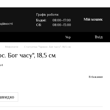
Графік роботи:
Мій кошик
Будні:
08:00–17:00
ційності
Сб:
08:00–13:00
Вхід
Укр
Міфологія
Статуетка "Хронос. Бог часу", 18,5 см
. Бог часу", 18,5 см
A4
В бажання
швидко