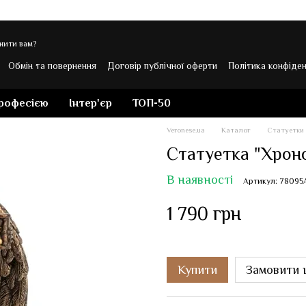
нити вам?
Обмін та повернення
Договір публічної оферти
Політика конфіден
 Veronese
професією
Інтер'єр
ТОП-50
Veronese.ua
Каталог
Статуетки
Статуетка "Хронос
В наявності
Артикул: 78095
1 790 грн
Купити
Замовити 