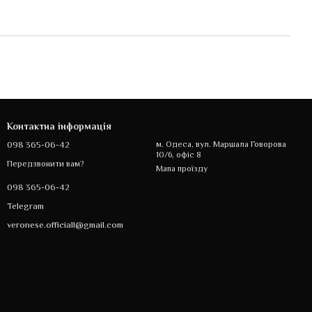
Контактна інформація
098 365-06-42
м. Одеса, вул. Маршала Говорова
10/6, офіс 8
Передзвонити вам?
Мапа проїзду
098 365-06-42
Telegram
veronese.officiall@gmail.com