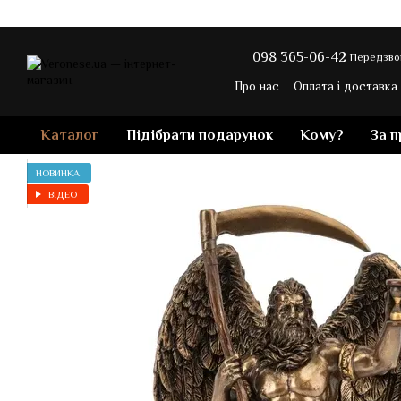
Перейти до основного контенту
098 365-06-42
Передзво
Про нас
Оплата і доставка
Контакти
Блог магазину
Каталог
Підібрати подарунок
Кому?
За 
НОВИНКА
ВІДЕО