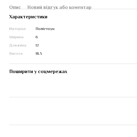
Опис
Новий відгук або коментар
Характеристики
Матеріал
Полістоун
Ширина
6
Довжина
12
Висота
18.5
Поширити у соцмережах