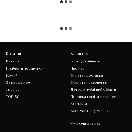
Каталог
Клієнтам
Каталог
Вхід до кабінету
Підібрати подарунок
Про нас
Кому?
Оплата і доставка
За професією
Обмін та повернення
Інтер'єр
Договір публічної оферти
ТОП-50
Політика конфіденційності
Контакти
Блог магазину Veronese
Ми в соцмережах