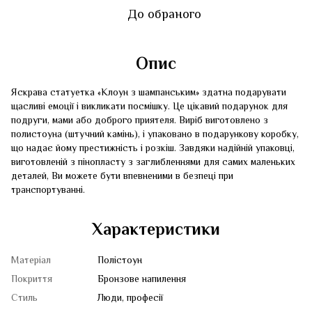
До обраного
Опис
Яскрава статуетка «Клоун з шампанським» здатна подарувати
щасливі емоції і викликати посмішку. Це цікавий подарунок для
подруги, мами або доброго приятеля. Виріб виготовлено з
полистоуна (штучний камінь), і упаковано в подарункову коробку,
що надає йому престижність і розкіш. Завдяки надійній упаковці,
виготовленій з пінопласту з заглибленнями для самих маленьких
деталей, Ви можете бути впевненими в безпеці при
транспортуванні.
Характеристики
Матеріал
Полістоун
Покриття
Бронзове напилення
Стиль
Люди, професії