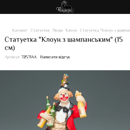
Каталог
Статуетки
Люди
Клоун
Статуетка "Клоун з шампан
Статуетка "Клоун з шампанським" (15
см)
Артикул:
72571AA
Написати відгук