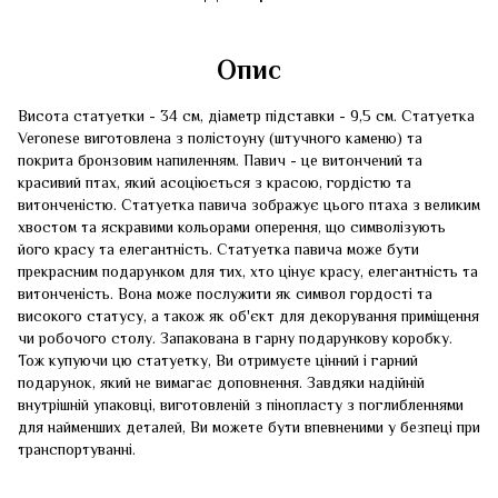
Опис
Висота статуетки - 34 см, діаметр підставки - 9,5 см. Статуетка
Veronese виготовлена ​​з полістоуну (штучного каменю) та
покрита бронзовим напиленням. Павич - це витончений та
красивий птах, який асоціюється з красою, гордістю та
витонченістю. Статуетка павича зображує цього птаха з великим
хвостом та яскравими кольорами оперення, що символізують
його красу та елегантність. Статуетка павича може бути
прекрасним подарунком для тих, хто цінує красу, елегантність та
витонченість. Вона може послужити як символ гордості та
високого статусу, а також як об'єкт для декорування приміщення
чи робочого столу. Запакована в гарну подарункову коробку.
Тож купуючи цю статуетку, Ви отримуєте цінний і гарний
подарунок, який не вимагає доповнення. Завдяки надійній
внутрішній упаковці, виготовленій з пінопласту з поглибленнями
для найменших деталей, Ви можете бути впевненими у безпеці при
транспортуванні.