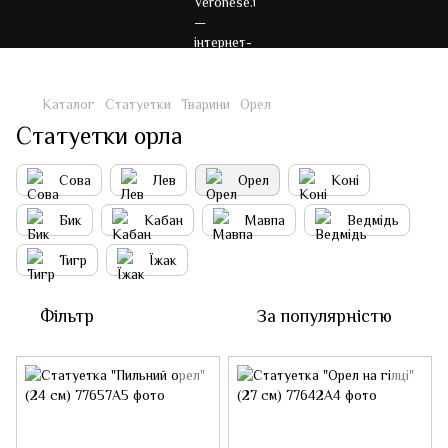
Каталог
Статуетки
Тварини
Орел
Статуетки орла
Сова
Лев
Орел
Коні
Бик
Кабан
Мавпа
Ведмідь
Тигр
Їжак
Фільтр
За популярністю