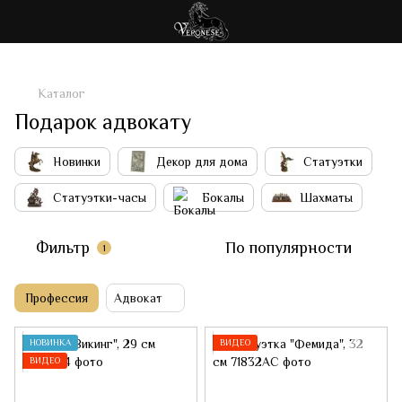
Каталог
Подарок адвокату
Новинки
Декор для дома
Статуэтки
Статуэтки-часы
Бокалы
Шахматы
Фильтр
По популярности
1
Профессия
Адвокат
НОВИНКА
ВИДЕО
ВИДЕО