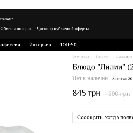
ть вам?
Обмен и возврат
Договор публичной оферты
ости
Контакты
Блог магазина Veronese
рофессии
Интерьер
ТОП-50
Veronese.ua
Каталог
Декор для
Блюдо "Лилии" (2
Нет в наличии
Артикул: 2
845 грн
1 690 грн
Сообщить, когда появ