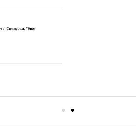
ге, Свекрови, Тёще