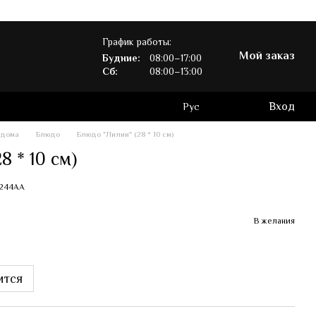
График работы:
Мой заказ
Будние:
08:00–17:00
Сб:
08:00–13:00
Вход
Рус
 дома
Блюдо
Блюдо "Лилии" (28 * 10 см)
8 * 10 см)
0244AA
В желания
ится