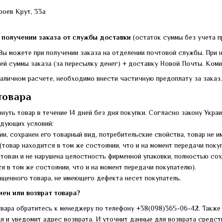
ероев Крут, 33а
получении заказа от службы доставки
(остаток суммы без учета п
Вы можете при получении заказа на отделении почтовой службы. При н
ей суммы заказа (за пересылку денег) + доставку Новой Почты. Коми
наличном расчете, необходимо внести частичную предоплату за заказ.
товара
нуть товар в течение 14 дней без дня покупки. Согласно закону Укра
едующих условий:
ции, сохранен его товарный вид, потребительские свойства, товар не и
(товар находится в том же состоянии, что и на момент передачи поку
ктован и не нарушена целостность фирменной упаковки, полностью сох
я в том же состоянии, что и на момент передачи покупателю).
ащенного товара, не имеющего дефекта несет покупатель.
ен или возврат товара?
овара обратитесь к менеджеру по телефону +38(098)365-06-42. Также 
я и уведомит адрес возврата. И уточнит данные для возврата средств