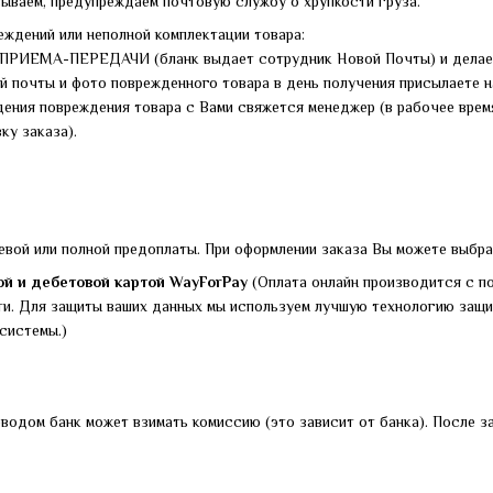
вываем, предупреждаем почтовую службу о хрупкости груза.
еждений или неполной комплектации товара:
 ПРИЕМА-ПЕРЕДАЧИ (бланк выдает сотрудник Новой Почты) и делает
 почты и фото поврежденного товара в день получения присылаете на
ения повреждения товара с Вами свяжется менеджер (в рабочее время
ку заказа).
евой или полной предоплаты. При оформлении заказа Вы можете выбр
й и дебетовой картой WayForPay
(Оплата онлайн производится с п
и. Для защиты ваших данных мы используем лучшую технологию защи
системы.)
еводом банк может взимать комиссию (это зависит от банка). После 