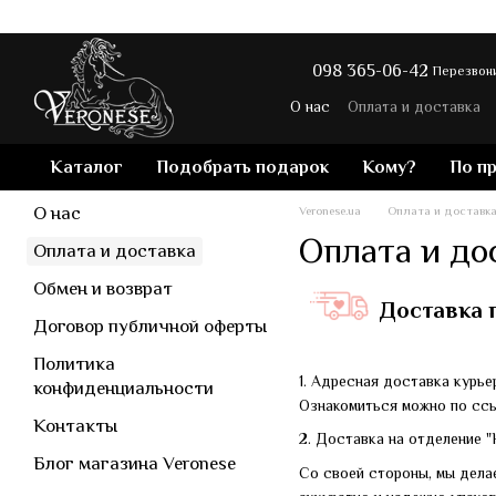
Перейти к основному контенту
098 365-06-42
Перезвони
О нас
Оплата и доставка
Политика конфиденциальн
Каталог
Подобрать подарок
Кому?
По п
О нас
Veronese.ua
Оплата и доставк
Оплата и до
Оплата и доставка
Обмен и возврат
Доставка 
Договор публичной оферты
Политика
1. Адресная доставка курь
конфиденциальности
Ознакомиться можно по ссы
Контакты
2. Доставка на отделение "
Блог магазина Veronese
Со своей стороны, мы делае