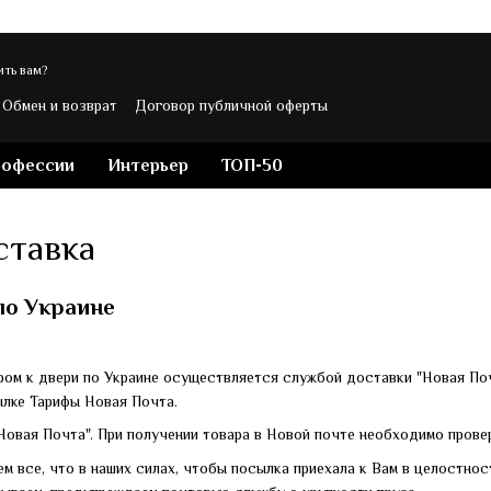
ть вам?
Обмен и возврат
Договор публичной оферты
ости
Контакты
Блог магазина Veronese
рофессии
Интерьер
ТОП-50
а
ставка
по Украине
ером к двери по Украине осуществляется службой доставки "Новая По
лке Тарифы Новая Почта.
Новая Почта". При получении товара в Новой почте необходимо прове
м все, что в наших силах, чтобы посылка приехала к Вам в целостнос