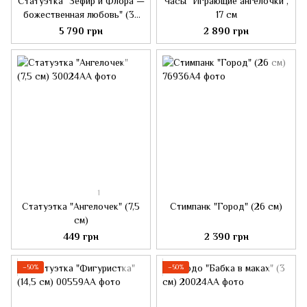
Статуэтка "Зефир и Флора —
Часы "Играющие ангелочки",
божественная любовь" (37
17 см
см)
5 790 грн
2 890 грн
1
Статуэтка "Ангелочек" (7,5
Стимпанк "Город" (26 см)
см)
449 грн
2 390 грн
−50%
−50%