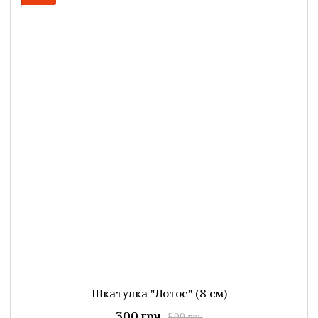
Шкатулка "Лотос" (8 см)
300 грн
599 грн