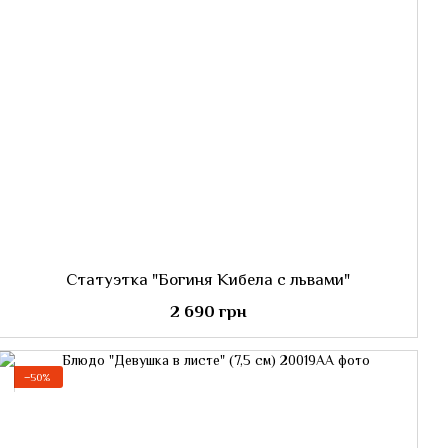
Статуэтка "Богиня Кибела с львами"
2 690 грн
−50%