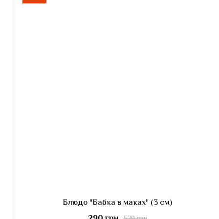
Блюдо "Бабка в маках" (3 см)
290 грн
579 грн