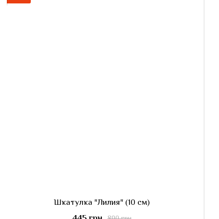
Шкатулка "Лилия" (10 см)
445 грн
890 грн