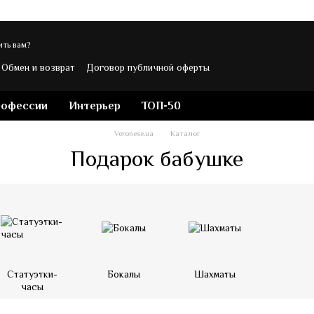
ть вам?
Обмен и возврат
Договор публичной оферты
ости
Контакты
Блог магазина Veronese
рофессии
Интерьер
ТОП-50
Veronese.ua
Каталог
Подарок бабушке
Статуэтки-
Бокалы
Шахматы
часы