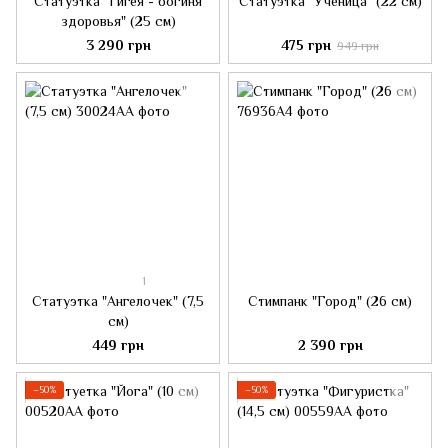
Статуэтка "Гигея - богиня
Статуэтка "Ученица" (22 см)
здоровья" (25 см)
3 290 грн
475 грн
949 грн
1
Статуэтка "Ангелочек" (7,5
Стимпанк "Город" (26 см)
см)
449 грн
2 390 грн
−50%
−50%