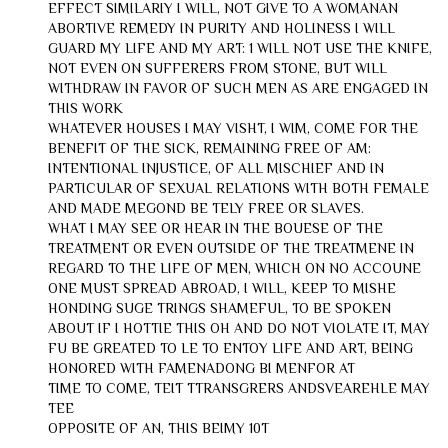
EFFECT SIMILARIY I WILL, NOT GIVE TO A WOMANAN
ABORTIVE REMEDY IN PURITY AND HOLINESS I WILL
GUARD MY LIFE AND MY ART: 1 WILL NOT USE THE KNIFE,
NOT EVEN ON SUFFERERS FROM STONE, BUT WILL
WITHDRAW IN FAVOR OF SUCH MEN AS ARE ENGAGED IN
THIS WORK
WHATEVER HOUSES I MAY VISHT, I WIM, COME FOR THE
BENEFIT OF THE SICK, REMAINING FREE OF AM:
INTENTIONAL INJUSTICE, OF ALL MISCHIEF AND IN
PARTICULAR OF SEXUAL RELATIONS WITH BOTH FEMALE
AND MADE MEGOND BE TELY FREE OR SLAVES.
WHAT I MAY SEE OR HEAR IN THE BOUESE OF THE
TREATMENT OR EVEN OUTSIDE OF THE TREATMENE IN
REGARD TO THE LIFE OF MEN, WHICH ON NO ACCOUNE
ONE MUST SPREAD ABROAD, I WILL, KEEP TO MISHE
HONDING SUGE TRINGS SHAMEFUL, TO BE SPOKEN
ABOUT IF I HOTTIE THIS OH AND DO NOT VIOLATE IT, MAY
FU BE GREATED TO LE TO ENTOY LIFE AND ART, BEING
HONORED WITH FAMENADONG BI MENFOR AT
TIME TO COME, TEIT TTRANSGRERS ANDSVEAREHLE MAY
TEE
OPPOSITE OF AN, THIS BEIMY 10T