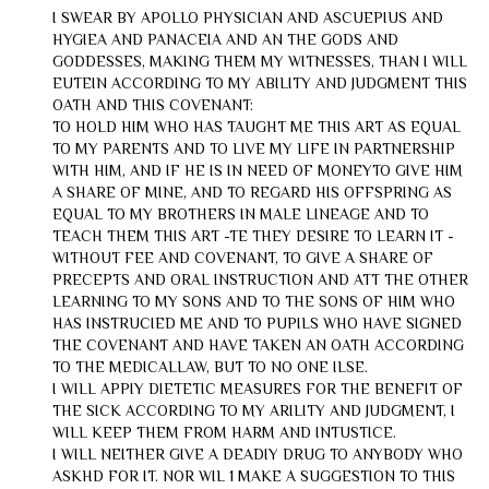
I SWEAR BY APOLLO PHYSICIAN AND ASCUEPIUS AND
HYGIEA AND PANACEIA AND AN THE GODS AND
GODDESSES, MAKING THEM MY WITNESSES, THAN I WILL
EUTEIN ACCORDING TO MY ABILITY AND JUDGMENT THIS
OATH AND THIS COVENANT:
TO HOLD HIM WHO HAS TAUGHT ME THIS ART AS EQUAL
TO MY PARENTS AND TO LIVE MY LIFE IN PARTNERSHIP
WITH HIM, AND IF HE IS IN NEED OF MONEYTO GIVE HIM
A SHARE OF MINE, AND TO REGARD HIS OFFSPRING AS
EQUAL TO MY BROTHERS IN MALE LINEAGE AND TO
TEACH THEM THIS ART -TE THEY DESIRE TO LEARN IT -
WITHOUT FEE AND COVENANT, TO GIVE A SHARE OF
PRECEPTS AND ORAL INSTRUCTION AND ATT THE OTHER
LEARNING TO MY SONS AND TO THE SONS OF HIM WHO
HAS INSTRUCIED ME AND TO PUPILS WHO HAVE SIGNED
THE COVENANT AND HAVE TAKEN AN OATH ACCORDING
TO THE MEDICALLAW, BUT TO NO ONE ILSE.
I WILL APPIY DIETETIC MEASURES FOR THE BENEFIT OF
THE SICK ACCORDING TO MY ARILITY AND JUDGMENT, I
WILL KEEP THEM FROM HARM AND INTUSTICE.
I WILL NEITHER GIVE A DEADIY DRUG TO ANYBODY WHO
ASKHD FOR IT. NOR WIL 1 MAKE A SUGGESTION TO THIS