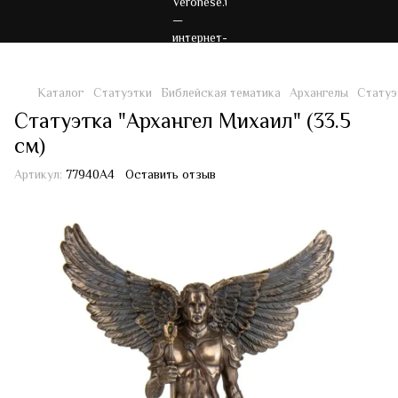
Каталог
Статуэтки
Библейская тематика
Архангелы
Статуэ
Статуэтка "Архангел Михаил" (33.5
см)
Артикул:
77940A4
Оставить отзыв