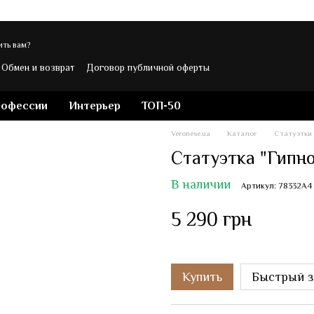
ть вам?
Обмен и возврат
Договор публичной оферты
ости
Контакты
Блог магазина Veronese
рофессии
Интерьер
ТОП-50
Veronese.ua
Каталог
Статуэтки
Статуэтка "Гипнос
В наличии
Артикул: 78332A4
5 290 грн
Купить
Быстрый з