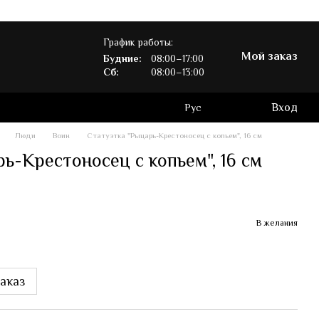
График работы:
Мой заказ
Будние:
08:00–17:00
Сб:
08:00–13:00
Вход
Рус
Люди
Воин
Статуэтка "Рыцарь-Крестоносец с копьем", 16 см
ь-Крестоносец с копьем", 16 см
В желания
аказ