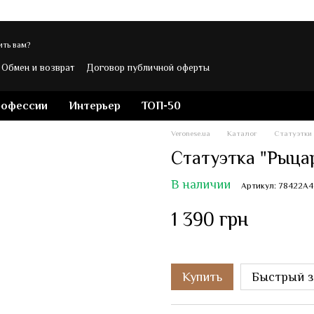
ть вам?
Обмен и возврат
Договор публичной оферты
ости
Контакты
Блог магазина Veronese
рофессии
Интерьер
ТОП-50
Veronese.ua
Каталог
Статуэтки
Статуэтка "Рыцар
В наличии
Артикул: 78422A4
1 390 грн
Купить
Быстрый з