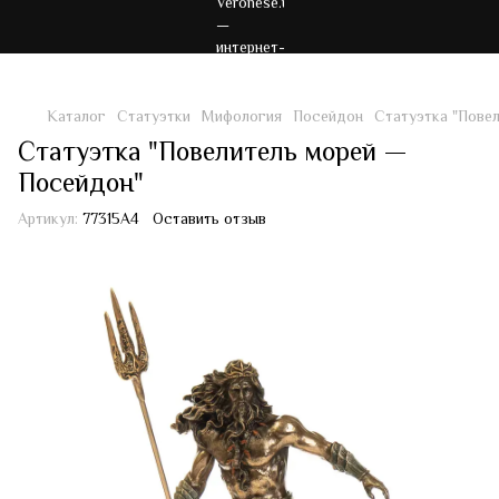
Каталог
Статуэтки
Мифология
Посейдон
Статуэтка "Пове
Статуэтка "Повелитель морей —
Посейдон"
Артикул:
77315A4
Оставить отзыв