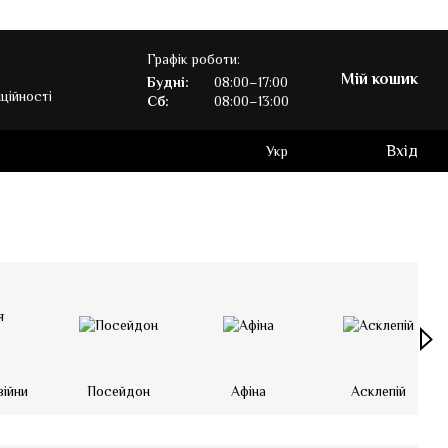
Графік роботи:
Мій кошик
Будні:
08:00–17:00
ційності
Сб:
08:00–13:00
Вхід
Укр
війни
Посейдон
Афіна
Асклепій