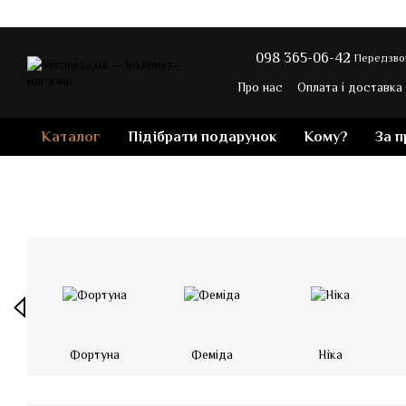
Перейти до основного контенту
098 365-06-42
Передзво
Про нас
Оплата і доставка
Контакти
Блог магазину
Каталог
Підібрати подарунок
Кому?
За 
Фортуна
Феміда
Ніка