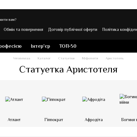
нити вам?
Обмін та повернення
Договір публічної оферти
Політика конфіден
 Veronese
професією
Інтер'єр
ТОП-50
Veronese.ua
Каталог
Статуетки
Міфологія
Аристотель
Статуетка Аристотеля
Атлант
Гіппократ
Афродіта
Богиня 