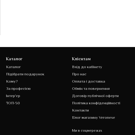
Каталог
Клієнтам
Каталог
Вхід до кабінету
Підібрати подарунок
Про нас
Кому?
Оплата і доставка
За професією
Обмін та повернення
Інтер'єр
Договір публічної оферти
ТОП-50
Політика конфіденційності
Контакти
Блог магазину Veronese
Ми в соцмережах