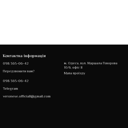
Контактна інформація
098 365-06-42
м. Одеса, вул. Маршала Говорова
10/6, офіс 8
Передзвонити вам?
Мапа проїзду
098 365-06-42
Telegram
veronese.officiall@gmail.com