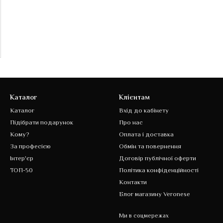
Каталог
Клієнтам
Каталог
Вхід до кабінету
Підібрати подарунок
Про нас
Кому?
Оплата і доставка
За професією
Обмін та повернення
Інтер'єр
Договір публічної оферти
ТОП-50
Політика конфіденційності
Контакти
Блог магазину Veronese
Ми в соцмережах