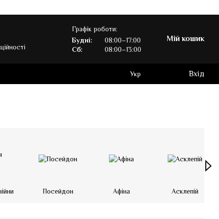
Графік роботи:
Мій кошик
Будні:
08:00–17:00
ційності
Сб:
08:00–13:00
Вхід
Укр
війни
Посейдон
Афіна
Асклепій