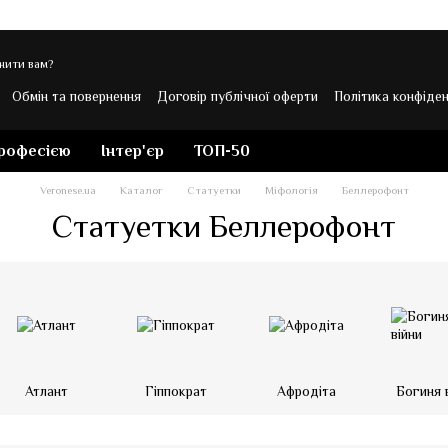
нити вам?
Обмін та повернення
Договір публічної оферти
Політика конфіден
 Veronese
професією
Інтер'єр
ТОП-50
Veronese.ua
Каталог
Статуетки
Міфологія
Беллерофонт
Статуетки Беллерофонт
Атлант
Гіппократ
Афродіта
Богиня 