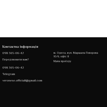
Контактна інформація
098 365-06-42
м. Одеса, вул. Маршала Говорова
10/6, офіс 8
Передзвонити вам?
Мапа проїзду
098 365-06-42
Telegram
veronese.officiall@gmail.com