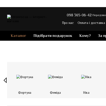
Перейти до основного контенту
098 365-06-42
Передзво
Про нас
Оплата і доставка
Контакти
Блог магазину
Каталог
Підібрати подарунок
Кому?
За 
Фортуна
Феміда
Ніка