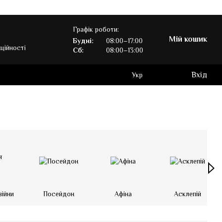
Графік роботи:
Мій кошик
Будні:
08:00–17:00
ційності
Сб:
08:00–13:00
Вхід
Укр
війни
Посейдон
Афіна
Асклепій