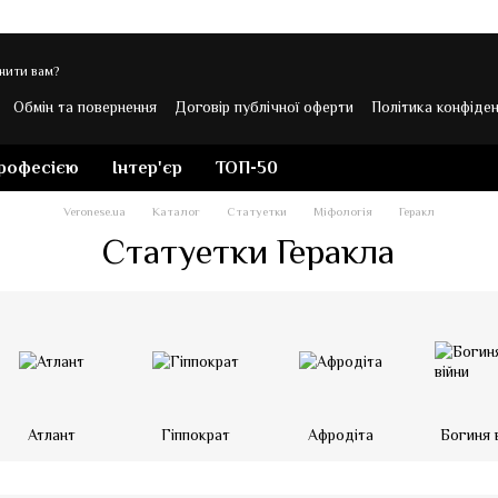
нити вам?
Обмін та повернення
Договір публічної оферти
Політика конфіден
 Veronese
професією
Інтер'єр
ТОП-50
Veronese.ua
Каталог
Статуетки
Міфологія
Геракл
Статуетки Геракла
Атлант
Гіппократ
Афродіта
Богиня 