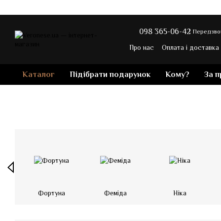
Перейти до основного контенту
098 365-06-42
Передзво
Про нас
Оплата і доставка
Контакти
Блог магазину
Каталог
Підібрати подарунок
Кому?
За 
Фортуна
Феміда
Ніка