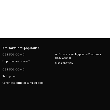
Контактна інформація
098 365-06-42
м. Одеса, вул. Маршала Говорова
10/6, офіс 8
Передзвонити вам?
Мапа проїзду
098 365-06-42
Telegram
veronese.officiall@gmail.com