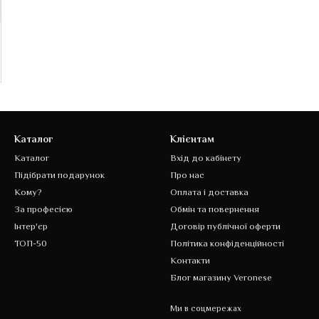
Каталог
Клієнтам
Каталог
Вхід до кабінету
Підібрати подарунок
Про нас
Кому?
Оплата і доставка
За професією
Обмін та повернення
Інтер'єр
Договір публічної оферти
ТОП-50
Політика конфіденційності
Контакти
Блог магазину Veronese
Ми в соцмережах