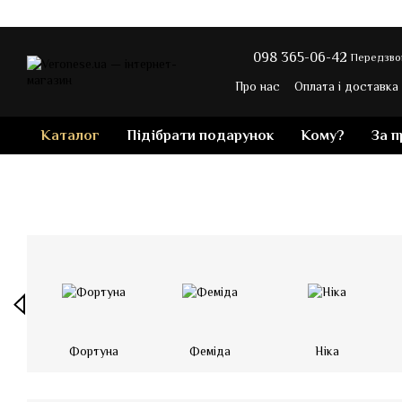
Перейти до основного контенту
098 365-06-42
Передзво
Про нас
Оплата і доставка
Контакти
Блог магазину
Каталог
Підібрати подарунок
Кому?
За 
Фортуна
Феміда
Ніка