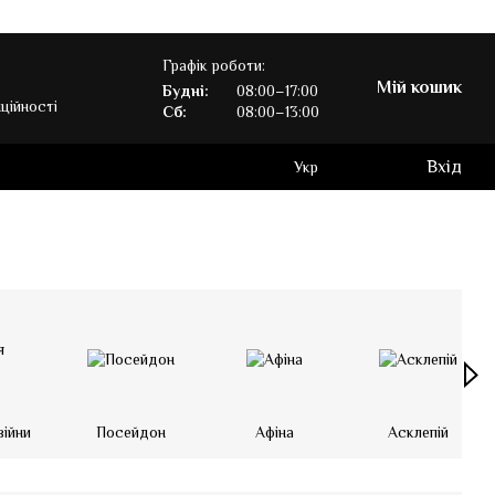
Графік роботи:
Мій кошик
Будні:
08:00–17:00
ційності
Сб:
08:00–13:00
Вхід
Укр
війни
Посейдон
Афіна
Асклепій