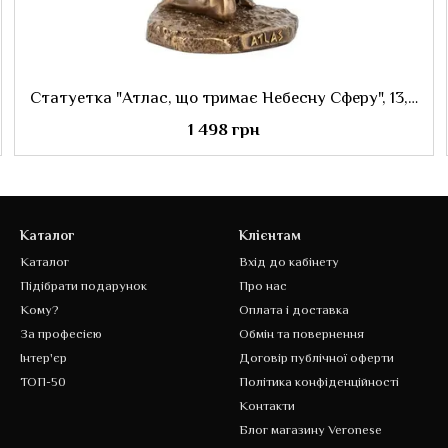
Статуетка "Атлас, що тримає Небесну Сферу", 13,5 см
1 498 грн
Каталог
Клієнтам
Каталог
Вхід до кабінету
Підібрати подарунок
Про нас
Кому?
Оплата і доставка
За професією
Обмін та повернення
Інтер'єр
Договір публічної оферти
ТОП-50
Політика конфіденційності
Контакти
Блог магазину Veronese