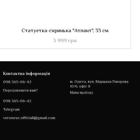
Статуетка-скринька "Атлант", 33 см
3 999 грн
Контактна інформація
098 365-06-42
м. Одеса, вул. Маршала Говорова
10/6, офіс 8
Передзвонити вам?
Мапа проїзду
098 365-06-42
Telegram
veronese.officiall@gmail.com