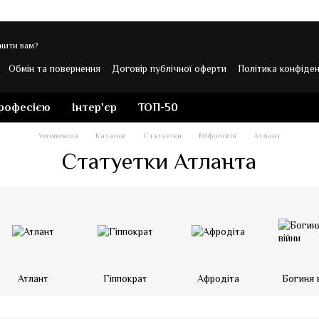
нити вам?
Обмін та повернення
Договір публічної оферти
Політика конфіден
 Veronese
професією
Інтер'єр
ТОП-50
Veronese.ua
Каталог
Статуетки
Міфологія
Атлант
Статуетки Атланта
Атлант
Гіппократ
Афродіта
Богиня 