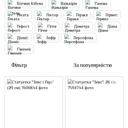
Богиня Кібела
Валькірія
Ганеша
Геката
Гектор
Геракл
Гермес
Гефест
Гігея
Деметра
Діана
Діоніс
Зефір
Персефона
Гіменей
Фільтр
За популярністю