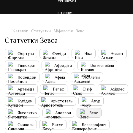
Каталог
Статуетки
Міфологія
Зевс
Статуетки Зевса
Фортуна
Феміда
Ніка
Атлант
Гіппократ
Афродіта
Богиня війни
Посейдон
Афіна
Асклепій
Артеміда
Пегас
Сізіф
Ахіллес
Купідон
Аристотель
Амур
Янголятко
Аполлон
Зевс
Символи
Бахус
Беллерофонт