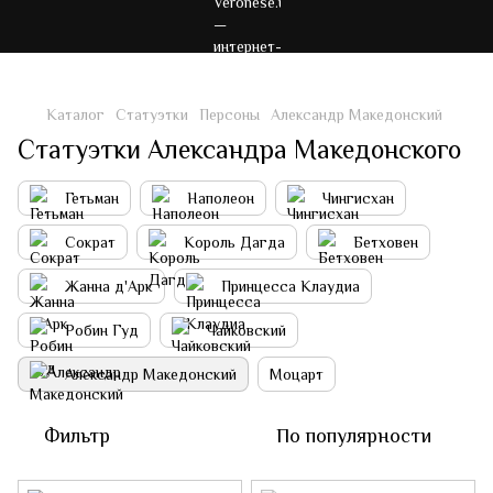
Каталог
Статуэтки
Персоны
Александр Македонский
Статуэтки Александра Македонского
Гетьман
Наполеон
Чингисхан
Сократ
Король Дагда
Бетховен
Жанна д'Арк
Принцесса Клаудиа
Робин Гуд
Чайковский
Александр Македонский
Моцарт
Фильтр
По популярности