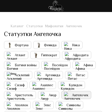
Каталог
Статуэтки
Мифология
Ангелочек
Статуэтки Ангелочка
Фортуна
Фемида
Ника
Атлант
Гиппократ
Афродита
Богиня войны
Посейдон
Афина
Асклепий
Артемида
Пегас
Сизиф
Ахиллес
Купидон
Аристотель
Амур
Ангелочек
Аполлон
Зевс
Символы