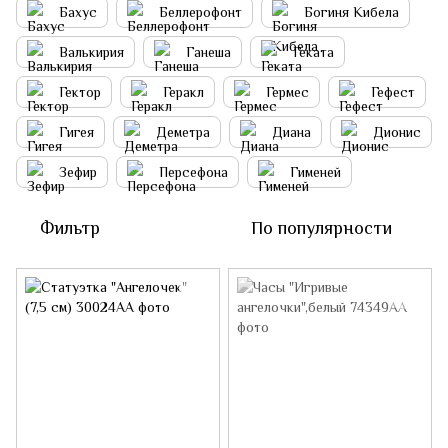
Бахус
Беллерофонт
Богиня Кибела
Валькирия
Ганеша
Геката
Гектор
Геракл
Гермес
Гефест
Гигея
Деметра
Диана
Дионис
Зефир
Персефона
Гименей
Фильтр
По популярности