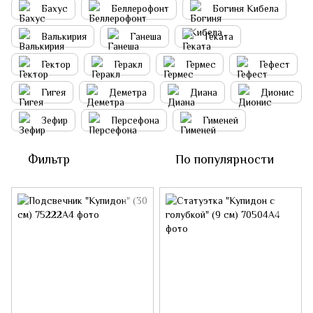
Бахус
Беллерофонт
Богиня Кибела
Валькирия
Ганеша
Геката
Гектор
Геракл
Гермес
Гефест
Гигея
Деметра
Диана
Дионис
Зефир
Персефона
Гименей
Фильтр
По популярности