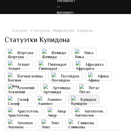
Каталог
Статуэтки
Мифология
Купидон
Статуэтки Купидона
Фортуна
Фемида
Ника
Атлант
Гиппократ
Афродита
Богиня войны
Посейдон
Афина
Асклепий
Артемида
Пегас
Сизиф
Ахиллес
Купидон
Аристотель
Амур
Ангелочек
Аполлон
Зевс
Символы