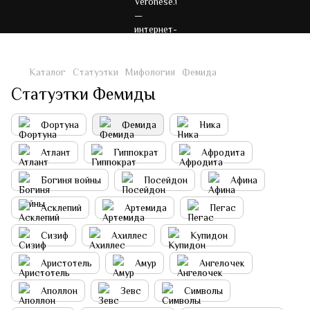
Каталог
Статуэтки
Мифология
Фемида
Статуэтки Фемиды
Фортуна
Фемида
Ника
Атлант
Гиппократ
Афродита
Богиня войны
Посейдон
Афина
Асклепий
Артемида
Пегас
Сизиф
Ахиллес
Купидон
Аристотель
Амур
Ангелочек
Аполлон
Зевс
Символы