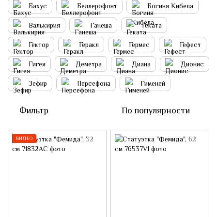
Бахус
Беллерофонт
Богиня Кибела
Валькирия
Ганеша
Геката
Гектор
Геракл
Гермес
Гефест
Гигея
Деметра
Диана
Дионис
Зефир
Персефона
Гименей
Фильтр
По популярности
ВИДЕО